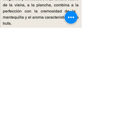
de la vieira, a la plancha, combina a la 
perfección con la cremosidad de la ​
mantequilla y el aroma​ ​característico de la 
trufa.
¡No te pierdas estos 5 platos y disfruta 
del verano con la mejor gastronomía 
mediterránea en La Balsa!
¡Reserva!