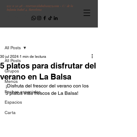
932 11 50 48 -
reservas@labalsa1979.com -
C/ de la
Infanta Isabel 4, Barcelona
Follow us!
Entrada
All Posts
30 jul 2024
1 min de lectura
All Posts
5 platos para disfrutar del
Grupos
verano en La Balsa
Menús
¡Disfruta del frescor del verano con los 
Fechas especiales
5 platos más frescos de La Balsa!
Espacios
Carta