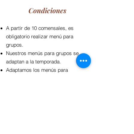
Condiciones
A partir de 10 comensales, es
obligatorio realizar menú para
grupos.
Nuestros menús para grupos se
adaptan a la temporada.
Adaptamos los menús para
intolerancias, alergias o cualquier
otra petición.
En los menús donde hay opción de
elegir plato principal, necesitamos
saber con 72h de antelación el plato
principal de cada comensal.
Solicitamos una paga y señal de