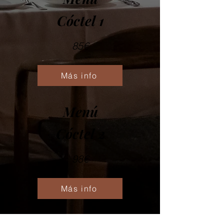
Cóctel 1
85€
Más info
Menú
Cóctel 2
98€
Más info