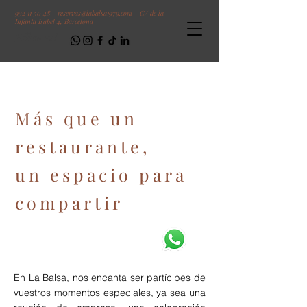
932 11 50 48 -
reservas@labalsa1979.com -
C/ de la
Infanta Isabel 4, Barcelona
Follow us!
Más que un
restaurante,
un espacio para
compartir
En La Balsa, nos encanta ser partícipes de
vuestros momentos especiales, ya sea una