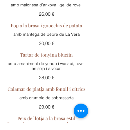
amb maionesa d’anxova i gel de rovell
26,00 €
Pop a la brasa i gnocchis de patata
amb mantega de pebre de La Vera
30,00 €
Tàrtar de tonyina bluefin
amb amaniment de yondu i wasabi, rovell
en soja i alvocat
28,00 €
Calamar de platja amb fonoll i cítrics
amb crumble de sobrassada
29,00 €
Peix de llotja a la brasa estil
Donostiarra acompanyat amb patates
fregides i pebrots del padró.