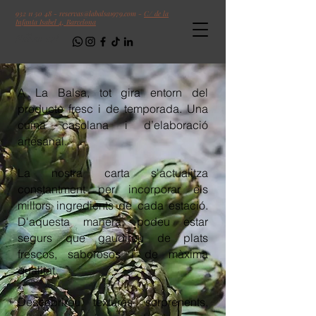
932 11 50 48
-
reservas@labalsa1979.com
-
C/ de la
Infanta Isabel 4, Barcelona
Follow us!
A La Balsa, tot gira entorn del
producte fresc i de temporada. Una
cuina casolana i d’elaboració
artesanal.
La nostra carta s'actualitza
constantment per incorporar els
millors ingredients de cada estació.
D'aquesta manera, podeu estar
segurs que gaudireu de plats
frescos, saborosos i de màxima
qualitat.
Descobrireu textures sorprenents,