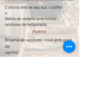
Corbina amb el seu suc i coliflor
o
Melós de vedella amb bolets i
verdures de temporada
Postres
Brownie de xocolata i nous amb gelat
de
vainilla
Celler
Menade DO Castilla y León
Andén de la Estación DO Rioja
*Inclou aigua, vi i cafè d’especialitat
Avís legal
Política de privacitat
Política de cookies
La Balsa Restaurant © 2025 | Tots els drets reservats