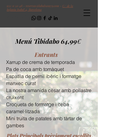
932 11 50 48
-
reservas@labalsa1979.com
-
C/ de la
Infanta Isabel 4, Barcelona
Follow us!
Menú Tibidabo 64,99
€
Entrants
Xarrup de crema de temporada
Pa de coca amb tomàquet
Espatlla de pernil ibèric i formatge
manxec curat
La nostra amanida cèsar amb pollastre
cruixent
Croqueta de formatge i ceba
caramel·litzada
Mini truita de patates amb tàrtar de
gambes
Plats Principals prèviament escollits