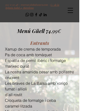
932 11 50 48
-
reservas@labalsa1979.com
-
C/ de la
Infanta Isabel 4, Barcelona
Follow us!
Menú Güell 74
,99
€
Entrants
Xarrup de crema de temporada
Pa de coca amb tomàquet
Espatlla de pernil ibèric i formatge
manxec curat
La nostra amanida cèsar amb pollastre
cruixent
Les braves de La Balsa amb xoriço
fumat i allioli
d’all rostit
Croqueta de formatge i ceba
caramel·litzada