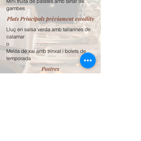
Mini truita de patates amb tàrtar de
gambes
Plats Principals prèviament escollits
Lluç en salsa verda amb tallarines de
calamar
o
Melós de xai amb trinxat i bolets de
temporada
Postres
Coulant de xocolata
Celler
Menade DO Castilla y León
Andén de la Estación DO Rioja
*Inclou aigua, vi i cafè d’especialitat
Avís legal
Política de privacitat
Política de cookies