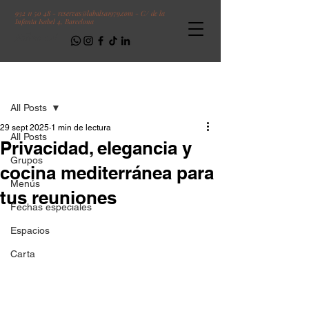
932 11 50 48 -
reservas@labalsa1979.com -
C/ de la
Infanta Isabel 4, Barcelona
Follow us!
Entrada
All Posts
29 sept 2025
1 min de lectura
All Posts
Privacidad, elegancia y
Grupos
cocina mediterránea para
Menús
tus reuniones
Fechas especiales
Espacios
Carta