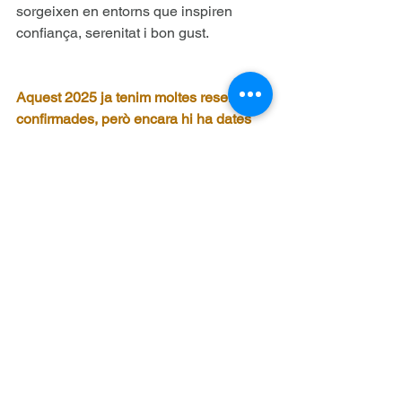
sorgeixen en entorns que inspiren 
confiança, serenitat i bon gust.
Aquest 2025 ja tenim moltes reserves 
confirmades, però encara hi ha dates 
disponibles! Si vols assegurar-te un 
espai per a la teva empresa, et 
recomanem reservar aviat.
No deixis escapar l’oportunitat de 
celebrar les teves trobades 
professionals en un entorn únic al cor 
de Barcelona.
Contacta'ns!