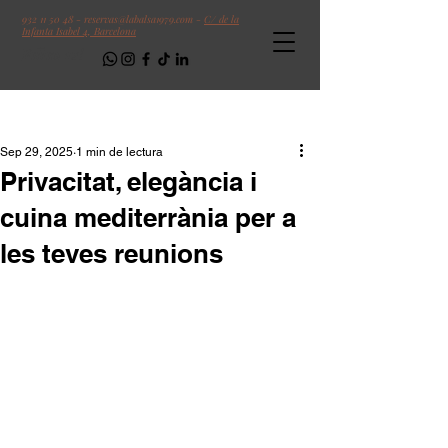
932 11 50 48
-
reservas@labalsa1979.com
-
C/ de la
Infanta Isabel 4, Barcelona
Follow us!
Entrada
Sep 29, 2025
1 min de lectura
Privacitat, elegància i
cuina mediterrània per a
les teves reunions